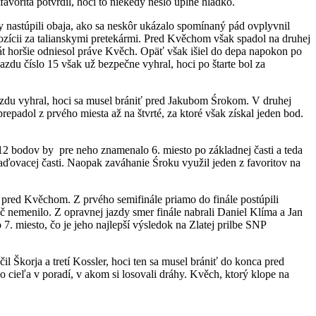
avorita potvrdil, hoci to niekedy nešlo úplne hladko.
nastúpili obaja, ako sa neskôr ukázalo spomínaný pád ovplyvnil
 pozícii za talianskymi pretekármi. Pred Kvěchom však spadol na druhej
rát horšie odniesol práve Kvěch. Opäť však išiel do depa napokon po
zdu číslo 15 však už bezpečne vyhral, hoci po štarte bol za
jazdu vyhral, hoci sa musel brániť pred Jakubom Śrokom. V druhej
prepadol z prvého miesta až na štvrté, za ktoré však získal jeden bod.
12 bodov by pre neho znamenalo 6. miesto po základnej časti a teda
aďovacej časti. Naopak zaváhanie Śroku využil jeden z favoritov na
t pred Kvěchom. Z prvého semifinále priamo do finále postúpili
 nemenilo. Z opravnej jazdy smer finále nabrali Daniel Klíma a Jan
7. miesto, čo je jeho najlepší výsledok na Zlatej prilbe SNP
l Škorja a tretí Kossler, hoci ten sa musel brániť do konca pred
o cieľa v poradí, v akom si losovali dráhy. Kvěch, ktorý klope na