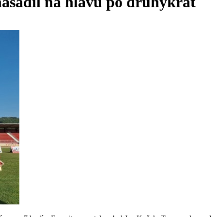
nasadil na hlavu po druhýkrát