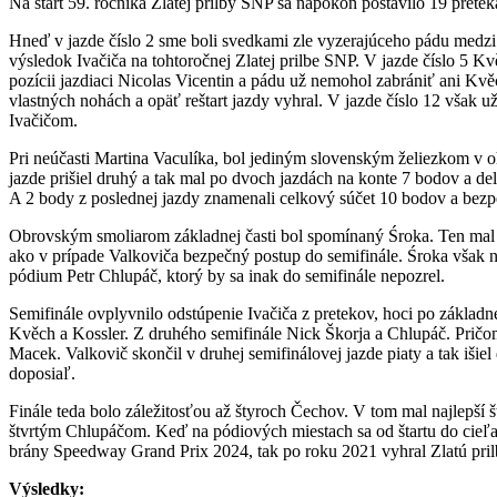
Na štart 59. ročníka Zlatej prilby SNP sa napokon postavilo 19 pretek
Hneď v jazde číslo 2 sme boli svedkami zle vyzerajúceho pádu medz
výsledok Ivačiča na tohtoročnej Zlatej prilbe SNP. V jazde číslo 5 Kv
pozícii jazdiaci Nicolas Vicentin a pádu už nemohol zabrániť ani Kv
vlastných nohách a opäť reštart jazdy vyhral. V jazde číslo 12 však 
Ivačičom.
Pri neúčasti Martina Vaculíka, bol jediným slovenským želiezkom v o
jazde prišiel druhý a tak mal po dvoch jazdách na konte 7 bodov a deli
A 2 body z poslednej jazdy znamenali celkový súčet 10 bodov a bezpe
Obrovským smoliarom základnej časti bol spomínaný Śroka. Ten mal po
ako v prípade Valkoviča bezpečný postup do semifinále. Śroka však n
pódium Petr Chlupáč, ktorý by sa inak do semifinále nepozrel.
Semifinále ovplyvnilo odstúpenie Ivačiča z pretekov, hoci po základn
Kvěch a Kossler. Z druhého semifinále Nick Škorja a Chlupáč. Pričom
Macek. Valkovič skončil v druhej semifinálovej jazde piaty a tak išie
doposiaľ.
Finále teda bolo záležitosťou až štyroch Čechov. V tom mal najlepší 
štvrtým Chlupáčom. Keď na pódiových miestach sa od štartu do cieľa ni
brány Speedway Grand Prix 2024, tak po roku 2021 vyhral Zlatú pri
Výsledky: