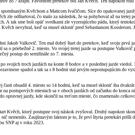
árov zo 7 krajín. Favoritom pretekov bol Jan Kvěch. Ten napokon rolu f
i spomínaným Kvěchom a Maticom Ivačičom. Síce do opakovanej jazdy 
ěch zle odštartoval, čo malo za následok, že sa pohyboval až na tretej
ěch. A tak sme boli opäť svedkami zle vyzerajúceho pádu, ktorý tentok
už Kvěch nevyhral, keď sa musel skloniť pred Sebastianom Kosslerom. Ja
hni Jakub Valkovič. Ten mal dobrý štart do pretekov, keď svoju prvú 
l sa o priebežné 2. miesto. Vo svojej tretej jazde sa postupne Valkovič 
čný postup do semifinále zo 7. miesta.
 svojich troch jazdách na konte 8 bodov a v poslednej jazde viedol. 
ezavinene spadol a tak sa s 8 bodmi stal prvým nepostupujúcim do vyr
ej časti obsadil 4. miesto so 14 bodmi, keď sa musel skloniť iba dvakrá
 na postupových miestach sa v oboch jazdách od začiatku do konca nič
l do opravnej jazdy, kde skončil na treťom mieste, čo znamenalo celkovo 
štart Kvěch, ktorý postupne svoj náskok zvyšoval. Druhý napokon skonči
č nemenilo. Zaujímavým faktom je to, že prví štyria pretekári prišli d
lbu SNP aj v roku 2023.