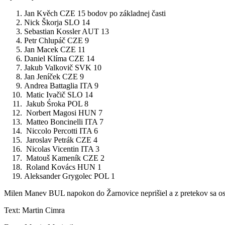
Jan Kvěch CZE 15 bodov po základnej časti
Nick Škorja SLO 14
Sebastian Kossler AUT 13
Petr Chlupáč CZE 9
Jan Macek CZE 11
Daniel Klíma CZE 14
Jakub Valkovič SVK 10
Jan Jeníček CZE 9
Andrea Battaglia ITA 9
Matic Ivačič SLO 14
Jakub Śroka POL 8
Norbert Magosi HUN 7
Matteo Boncinelli ITA 7
Niccolo Percotti ITA 6
Jaroslav Petrák CZE 4
Nicolas Vicentin ITA 3
Matouš Kameník CZE 2
Roland Kovács HUN 1
Aleksander Grygolec POL 1
Milen Manev BUL napokon do Žarnovice neprišiel a z pretekov sa os
Text: Martin Cimra