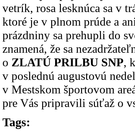
vetrík, rosa lesknúca sa v tr
ktoré je v plnom prúde a ani
prázdniny sa prehupli do sv
znamená, že sa nezadržateľn
o
ZLATÚ PRILBU SNP
, 
v poslednú augustovú nedeľ
v Mestskom športovom areál
pre Vás pripravili súťaž o v
Tags: