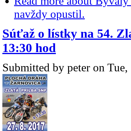
Read more
about Bývalý 
navždy opustil.
Súťaž o lístky na 54. Zl
13:30 hod
Submitted by
peter
on Tue, 