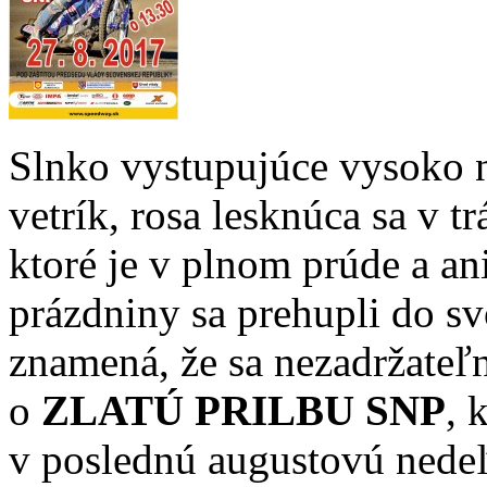
Slnko vystupujúce vysoko 
vetrík, rosa lesknúca sa v tr
ktoré je v plnom prúde a ani
prázdniny sa prehupli do sv
znamená, že sa nezadržateľn
o
ZLATÚ PRILBU SNP
, 
v poslednú augustovú nedeľ