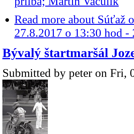
prilba; Martin Vaculík
Read more
about Súťaž o 
27.8.2017 o 13:30 hod - 
Bývalý štartmaršál Joz
Submitted by
peter
on Fri, 