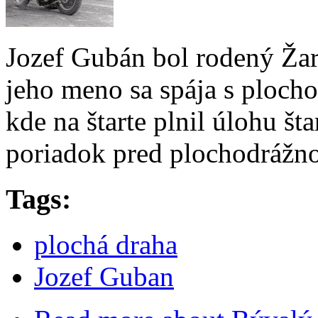
Jozef Gubán bol rodený Žar
jeho meno sa spája s ploch
kde na štarte plnil úlohu št
poriadok pred plochodrážn
Tags:
plochá draha
Jozef Guban