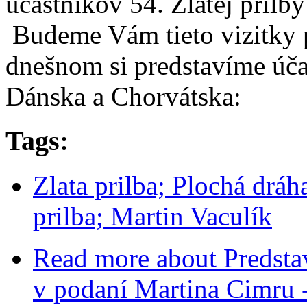
účastníkov 54. Zlatej pril
Budeme Vám tieto vizitky p
dnešnom si predstavíme úča
Dánska a Chorvátska:
Tags:
Zlata prilba; Plochá dráh
prilba; Martin Vaculík
Read more
about Predstav
v podaní Martina Cimru