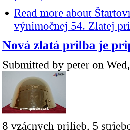
Read more
about Štartovn
výnimočnej 54. Zlatej pr
Nová zlatá prilba je pr
Submitted by
peter
on Wed,
8 vzácnych prilieb, 5 strie