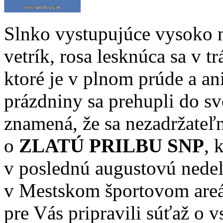
Slnko vystupujúce vysoko 
vetrík, rosa lesknúca sa v tr
ktoré je v plnom prúde a ani
prázdniny sa prehupli do sv
znamená, že sa nezadržateľn
o
ZLATÚ PRILBU SNP
, 
v poslednú augustovú nedeľ
v Mestskom športovom areál
pre Vás pripravili súťaž o v