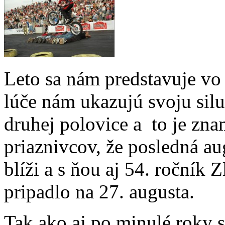
Leto sa nám predstavuje vo 
lúče nám ukazujú svoju silu
druhej polovice a to je zn
priaznivcov, že posledná au
blíži a s ňou aj 54. ročník 
pripadlo na 27. augusta.
Tak ako aj po minulé roky sm