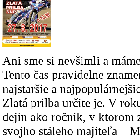
Ani sme si nevšimli a máme
Tento čas pravidelne zname
najstaršie a najpopulárnejši
Zlatá prilba určite je. V ro
dejín ako ročník, v ktorom z
svojho stáleho majiteľa – M