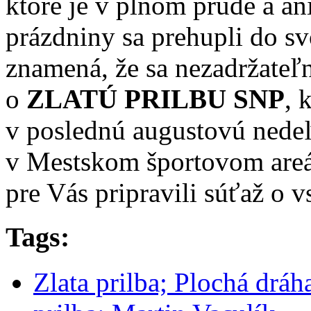
ktoré je v plnom prúde a ani
prázdniny sa prehupli do sv
znamená, že sa nezadržateľn
o
ZLATÚ PRILBU SNP
, 
v poslednú augustovú nedeľ
v Mestskom športovom areál
pre Vás pripravili súťaž o v
Tags:
Zlata prilba; Plochá dráh